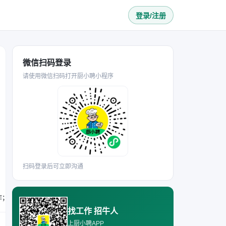
登录/注册
微信扫码登录
请使用微信扫码打开厨小聘小程序
扫码登录后可立即沟通
要求年龄55岁以下，有茶楼或连锁餐饮工作经验者优先；需熟练掌握家常菜制作，能完成后厨餐饮制作、备料及卫生相关工作；能接受月休2天的工作安排，具备吃苦耐劳、责任心强的品质。
找工作 招牛人
上厨小聘APP