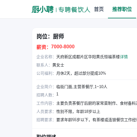
首页
推荐职位
岗位：厨师
7000-8000
薪资：
企业名称：
天府新区成都片区华阳黄氏恒福茶楼
详情
联系人：
黄女士
公司福利：
月休2天，超过部分提成10%
企业简介：
临街门面,主营茶餐厅,1~10人
1
招聘人数：
工作内容：
主要负责茶餐厅后厨的家常菜制作、食材备料
人员要求：
性别不限，年龄18岁以上
招聘要求：