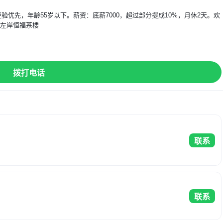
优先，年龄55岁以下。薪资：底薪7000，超过部分提成10%，月休2天。欢
城左岸恒福茶楼
】
拨打电话
联系
联系