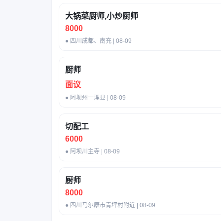
大锅菜厨师,小炒厨师
8000
● 四川成都、南充 | 08-09
厨师
面议
● 阿坝州一理县 | 08-09
切配工
6000
● 阿坝川主寺 | 08-09
厨师
8000
● 四川马尔康市青坪村附近 | 08-09