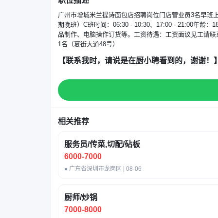
职位描述
广州市增城米兰提诗面包店招聘岗位门店营业员3名早班上班时间：0
期晚班）C班时间：06:30 - 10:30、17:00 - 21
品制作、电脑操作订货等。工资待遇：工资面议见工请联系
1名（夏街大道48号）
【联系我时，请说是在厨小聘看到的，谢谢！
相关推荐
服务员/传菜,切配/砧板
6000-7000
● 广东省深圳市龙岗区 | 08-06
厨师/炒锅
7000-8000