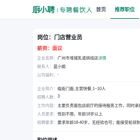
首页
推荐职位
岗位：门店营业员
薪资：
面议
企业名称：
广州市增城乳诺烘焙店
详情
联系人：
蓝小姐
-
公司福利：
企业简介：
临街门面,主营快餐,1~10人
3
招聘人数：
工作内容：
主要负责面包店前厅的接待服务工作，同时承
人员要求：
性别不限，年龄18岁以上
招聘要求：