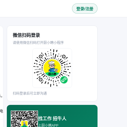
登录/注册
微信扫码登录
请使用微信扫码打开厨小聘小程序
扫码登录后可立即沟通
务。
要求年龄18-40岁，无经验也可；能接受轮班制（早班06:30-14:30、晚班14:30-11:00每周轮换，另有C班时段）；需掌握基础电脑操作，能胜任收银、接货补货、简单食品制作、门店清扫及订货等工作。
找工作 招牛人
上厨小聘APP