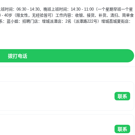
6:30 - 14:30、晚班上班时间：14:30 - 11:00（一个星期早班一个星
:00年龄：18 - 40岁（限女性，无经验皆可）工作内容：收银、接货、补货、清扫、简单食
：蓝小姐：招聘门店：增城派潭店：2名（派潭路222号）增城荔城夏街店：
】
拨打电话
联系
联系