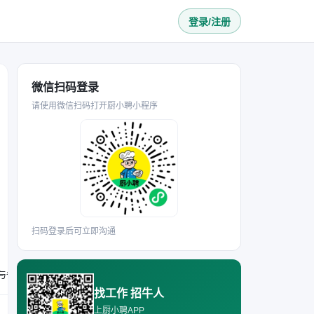
登录/注册
微信扫码登录
请使用微信扫码打开厨小聘小程序
扫码登录后可立即沟通
要求年龄30-50岁，有无相关工作经验均可；具备责任心，能适应早十点至晚十点的工作时长；需负责海鲜食材的清洗、切配与备料，协助菜品制作，同时维护后厨区域环境卫生。
找工作 招牛人
上厨小聘APP