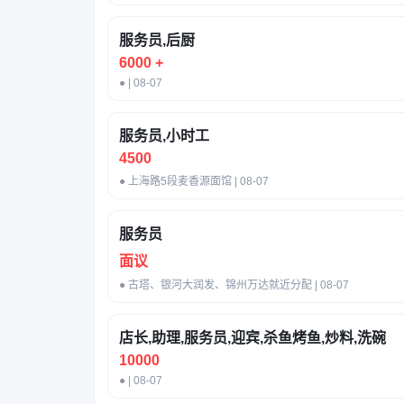
服务员,后厨
6000 +
● | 08-07
服务员,小时工
4500
● 上海路5段麦香源面馆 | 08-07
服务员
面议
● 古塔、银河大润发、锦州万达就近分配 | 08-07
店长,助理,服务员,迎宾,杀鱼烤鱼,炒料,洗碗
10000
● | 08-07