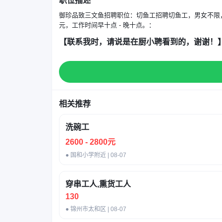
职位描述
御珍品致三文鱼招聘职位：切鱼工招聘切鱼工，男女不限，有无经
元，工作时间早十点 - 晚十点。：
【联系我时，请说是在厨小聘看到的，谢谢！
相关推荐
洗碗工
2600 - 2800元
● 国和小学附近 | 08-07
穿串工人,熏货工人
130
● 锦州市太和区 | 08-07