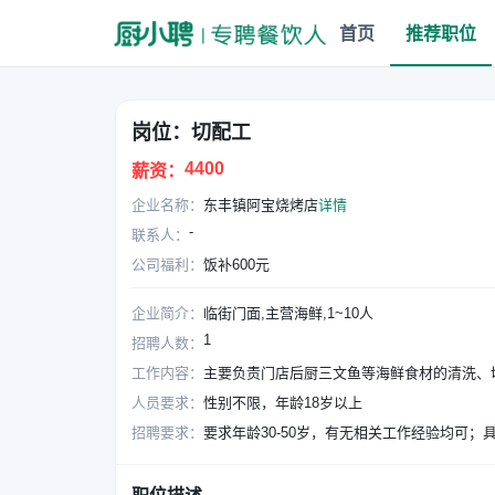
首页
推荐职位
岗位：切配工
4400
薪资：
企业名称：
东丰镇阿宝烧烤店
详情
-
联系人：
公司福利：
饭补600元
企业简介：
临街门面,主营海鲜,1~10人
1
招聘人数：
工作内容：
主要负责门店后厨三文鱼等海鲜食材的清洗、
人员要求：
性别不限，年龄18岁以上
招聘要求：