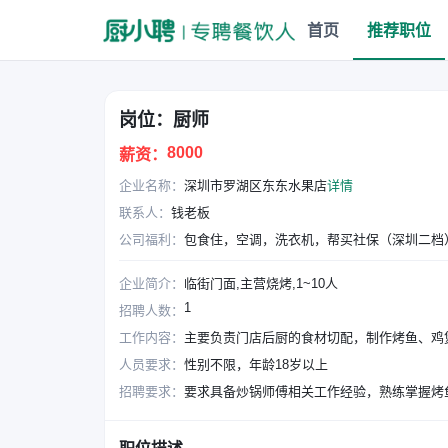
首页
推荐职位
岗位：厨师
8000
薪资：
企业名称：
深圳市罗湖区东东水果店
详情
联系人：
钱老板
公司福利：
包食住，空调，洗衣机，帮买社保（深圳二档
企业简介：
临街门面,主营烧烤,1~10人
1
招聘人数：
工作内容：
主要负责门店后厨的食材切配，制作烤鱼、鸡
人员要求：
性别不限，年龄18岁以上
招聘要求：