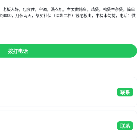
，老板人好，包食住，空调，洗衣机，主要做烤鱼，鸡煲，鸭煲牛杂煲，简单
8000，月休两天，帮买社保（深圳二档）钱老板出，半桶水勿扰，电话：微
】
拨打电话
联系
联系