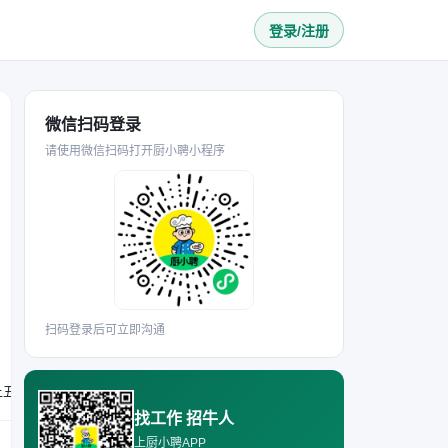
登录/注册
微信扫码登录
请使用微信扫码打开厨小聘小程序
扫码登录后可立即沟通
。
要求具备扎实的炒锅工作经验，熟练制作烤鱼、鸡煲、鸭煲牛杂煲及简单小炒，能独立完成切配工作；能接受下午五点至早上五点的工作时间，月休两天；需在年初十到岗；技术过硬，半桶水勿扰。
找工作 招牛人
上厨小聘APP