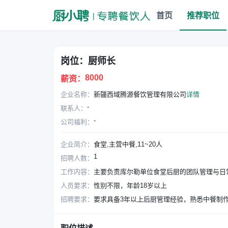
首页
推荐职位
岗位：厨师长
8000
薪资：
企业名称：
新疆西域腾源餐饮管理有限公司
详情
-
联系人：
-
公司福利：
企业简介：
食堂,主营中餐,11~20人
1
招聘人数：
工作内容：
主要负责库尔勒单位食堂后厨的团队管理与日
人员要求：
性别不限，年龄18岁以上
招聘要求：