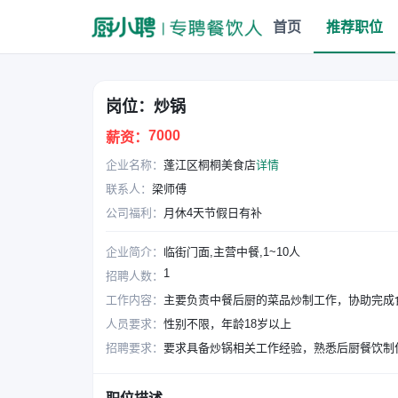
首页
推荐职位
岗位：炒锅
7000
薪资：
企业名称：
蓬江区桐桐美食店
详情
联系人：
梁师傅
公司福利：
月休4天节假日有补
企业简介：
临街门面,主营中餐,1~10人
1
招聘人数：
工作内容：
主要负责中餐后厨的菜品炒制工作，协助完成
人员要求：
性别不限，年龄18岁以上
招聘要求：