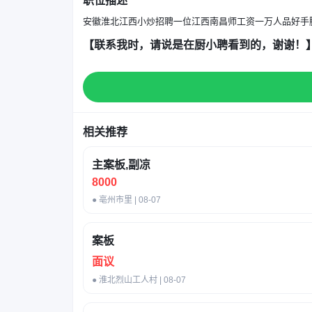
职位描述
安徽淮北江西小炒招聘一位江西南昌师工资一万人品好手
【联系我时，请说是在厨小聘看到的，谢谢！
相关推荐
主案板,副凉
8000
● 亳州市里 | 08-07
案板
面议
● 淮北烈山工人村 | 08-07