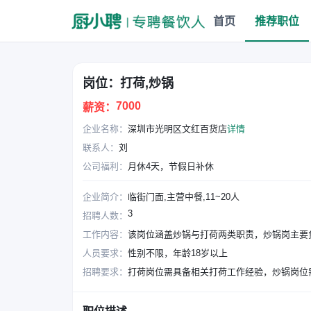
首页
推荐职位
岗位：打荷,炒锅
7000
薪资：
企业名称：
深圳市光明区文红百货店
详情
联系人：
刘
公司福利：
月休4天，节假日补休
企业简介：
临街门面,主营中餐,11~20人
3
招聘人数：
工作内容：
该岗位涵盖炒锅与打荷两类职责，炒锅岗主要
人员要求：
性别不限，年龄18岁以上
招聘要求：