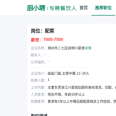
首页
推荐职位
岗位：配菜
7000-7500
薪资：
企业名称：
郑州市二七区启明川菜馆
详情
-
联系人：
-
公司福利：
企业简介：
临街门面,主营中餐,11~20人
1
招聘人数：
工作内容：
主要负责浙江川菜馆后厨的食材清洗、切配、
人员要求：
性别不限，年龄18岁以上
招聘要求：