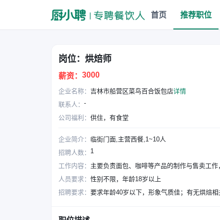
首页
推荐职位
岗位：烘焙师
3000
薪资：
企业名称：
吉林市船营区菜鸟百合饭包店
详情
-
联系人：
公司福利：
供住，有食堂
企业简介：
临街门面,主营西餐,1~10人
1
招聘人数：
工作内容：
主要负责面包、咖啡等产品的制作与售卖工作
人员要求：
性别不限，年龄18岁以上
招聘要求：