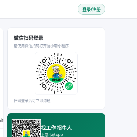
登录/注册
微信扫码登录
请使用微信扫码打开厨小聘小程序
扫码登录后可立即沟通
要求年龄40岁以下，形象气质佳；有无烘焙相关经验皆可；能适应早八晚六的工作时间，可胜任面包、咖啡制作售卖，以及后厨备料、环境卫生维护等工作。
找工作 招牛人
上厨小聘APP