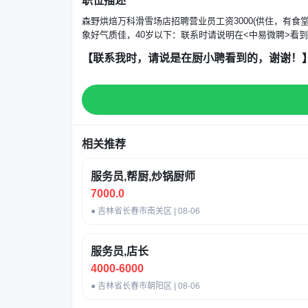
职位描述
森野烘焙万科滑雪场店招聘营业员工资3000(供住，有
象好气质佳，40岁以下：联系时请说明在<中易微聘>看
【联系我时，请说是在厨小聘看到的，谢谢！
相关推荐
服务员,帮厨,炒锅厨师
7000.0
● 吉林省长春市南关区 | 08-06
服务员,店长
4000-6000
● 吉林省长春市朝阳区 | 08-06