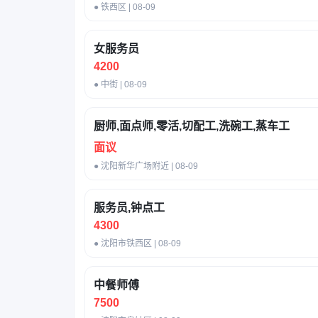
● 铁西区 | 08-09
女服务员
4200
● 中街 | 08-09
厨师,面点师,零活,切配工,洗碗工,蒸车工
面议
● 沈阳新华广场附近 | 08-09
服务员,钟点工
4300
● 沈阳市铁西区 | 08-09
中餐师傅
7500