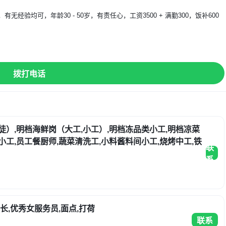
验均可，年龄30 - 50岁，有责任心，工资3500 + 满勤300，饭补600
】
拨打电话
徒）,明档海鲜岗（大工,小工）,明档冻品类小工,明档凉菜
工,员工餐厨师,蔬菜清洗工,小料酱料间小工,烧烤中工,铁
联
系
长,优秀女服务员,面点,打荷
联系