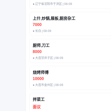
● 辽宁省沈阳市于洪区 | 08-09
上什,炒锅,展板,厨房杂工
7000
● 长白 | 08-09
厨师,刀工
8000
● 大连甘井子区 | 08-09
烧烤师傅
10000
● 大连市金州区 | 08-09
拌菜工
面议