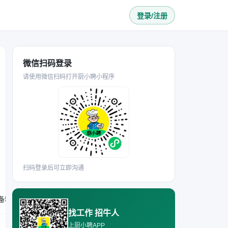
登录/注册
微信扫码登录
请使用微信扫码打开厨小聘小程序
扫码登录后可立即沟通
要求年龄30-50岁，有无相关经验均可；具备责任心，能适应早十点至晚十点的工作时长；需胜任三文鱼及海鲜食材的切配、备料工作，协助餐饮制作并维护后厨环境卫生，入职可享600元饭补。
找工作 招牛人
上厨小聘APP