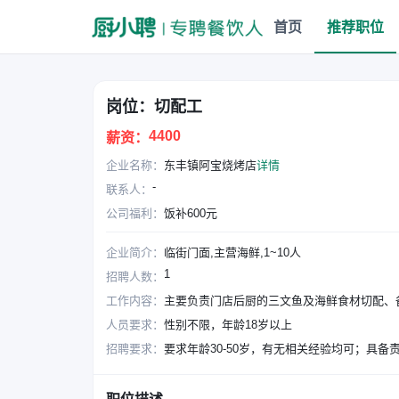
首页
推荐职位
岗位：切配工
4400
薪资：
企业名称：
东丰镇阿宝烧烤店
详情
-
联系人：
公司福利：
饭补600元
企业简介：
临街门面,主营海鲜,1~10人
1
招聘人数：
工作内容：
主要负责门店后厨的三文鱼及海鲜食材切配、
人员要求：
性别不限，年龄18岁以上
招聘要求：