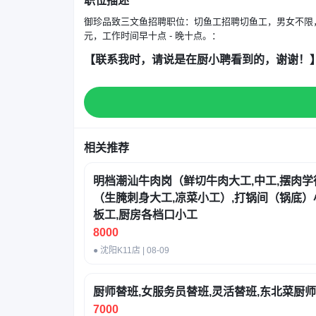
职位描述
御珍品致三文鱼招聘职位：切鱼工招聘切鱼工，男女不限，有无经
元，工作时间早十点 - 晚十点。：
【联系我时，请说是在厨小聘看到的，谢谢！
相关推荐
明档潮汕牛肉岗（鲜切牛肉大工,中工,摆肉学
（生腌刺身大工,凉菜小工）,打锅间（锅底）小
板工,厨房各档口小工
8000
● 沈阳K11店 | 08-09
厨师替班,女服务员替班,灵活替班,东北菜厨师
7000