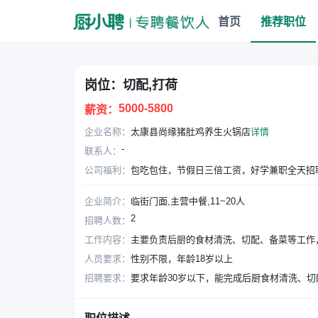
首页
推荐职位
岗位：切配,打荷
5000-5800
薪资：
企业名称：
太康县尚缘猪肚鸡养生火锅店
详情
-
联系人：
公司福利：
包吃包住，节假日三倍工资，好学兼职全天招
企业简介：
临街门面,主营中餐,11~20人
2
招聘人数：
工作内容：
主要负责后厨的食材清洗、切配、备菜等工作
人员要求：
性别不限，年龄18岁以上
招聘要求：