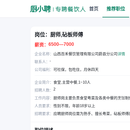
首页
推荐职位
岗位：厨师,砧板师傅
6500—7000
薪资：
企业名称：
山西百禾餐饮管理有限公司蔚县分公司
详情
-
联系人：
公司福利：
可社保，包吃住，月休四天
企业简介：
食堂,主营中餐,1~10人
2
招聘人数：
工作内容：
厨师岗主要负责食堂粤菜及各类中餐的烹饪制
人员要求：
性别不限，年龄18岁以上
招聘要求：